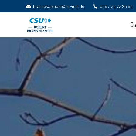
brannekaemper@ihr-mdl.de
089 / 28 72 95 55
ÜB