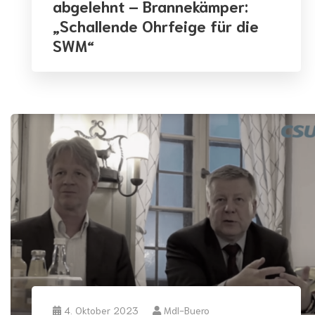
abgelehnt – Brannekämper:
„Schallende Ohrfeige für die
SWM“
4. Oktober 2023
Mdl-Buero