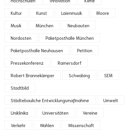
Hochschulen
Innovation
Klime
Kultur
Kunst
Laienmusik
Moore
Musik
München
Neubauten
Nordosten
Paketposthalle München
Paketposthalle Neuhausen
Petition
Pressekonferenz
Ramersdorf
Robert Brannekämper
Schwabing
SEM
Stadtbild
Städtebauliche Entwicklungsmaßnahme
Umwelt
Uniklinika
Universitäten
Vereine
Verkehr
Wahlen
Wissenschaft