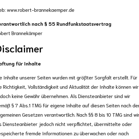
eb: www.robert-brannekaemper.de
erantwortlich nach § 55 Rundfunkstaatsvertrag
obert Brannekämper
Disclaimer
aftung für Inhalte
e Inhalte unserer Seiten wurden mit größter Sorgfalt erstellt. Für
e Richtigkeit, Vollständigkeit und Aktualität der Inhalte können wir
doch keine Gewähr übernehmen. Als Diensteanbieter sind wir
mäß § 7 Abs.1 TMG für eigene Inhalte auf diesen Seiten nach de
lgemeinen Gesetzen verantwortlich. Nach §§ 8 bis 10 TMG sind wi
s Diensteanbieter jedoch nicht verpflichtet, übermittelte oder
espeicherte fremde Informationen zu überwachen oder nach