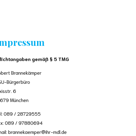
Impressum
flichtangaben gemäß § 5 TMG
obert Brannekämper
SU-Bürgerbüro
xisstr. 6
1679 München
el: 089 / 28729555
ax: 089 / 97880694
mail: brannekaemper@ihr-mdl.de