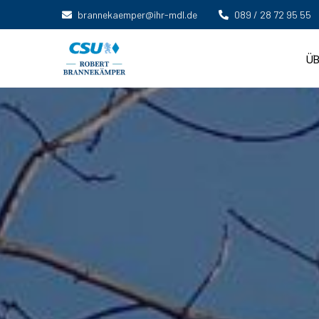
brannekaemper@ihr-mdl.de
089 / 28 72 95 55
ÜB