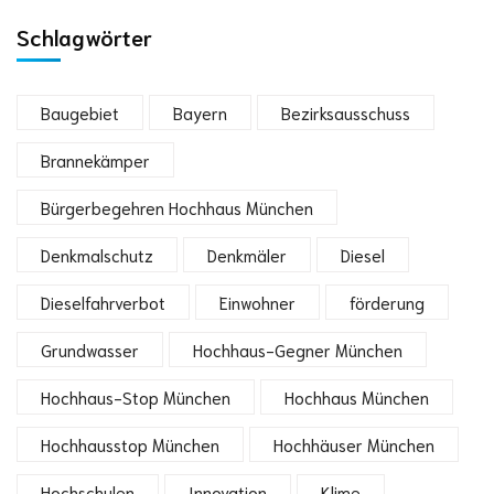
Schlagwörter
Baugebiet
Bayern
Bezirksausschuss
Brannekämper
Bürgerbegehren Hochhaus München
Denkmalschutz
Denkmäler
Diesel
Dieselfahrverbot
Einwohner
förderung
Grundwasser
Hochhaus-Gegner München
Hochhaus-Stop München
Hochhaus München
Hochhausstop München
Hochhäuser München
Hochschulen
Innovation
Klime