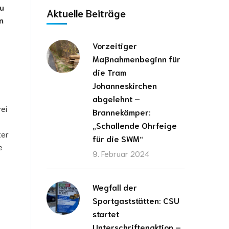
zu
Aktuelle Beiträge
n
Vorzeitiger
Maßnahmenbeginn für
die Tram
Johanneskirchen
abgelehnt –
rei
Brannekämper:
„Schallende Ohrfeige
ter
für die SWM“
e
9. Februar 2024
Wegfall der
Sportgaststätten: CSU
startet
Unterschriftenaktion –