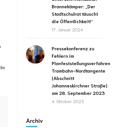
Brannekämper: „Der
Stadtschulrat täuscht
die Öffentlichkeit!“
17. Januar 2024
.
m
Pressekonferenz zu
Fehlern im
Planfeststellungsverfahren
die
Trambahn-Nordtangente
(Abschnitt
Johanneskirchner Straße)
am 28. September 2023
4. Oktober 2023
Archiv