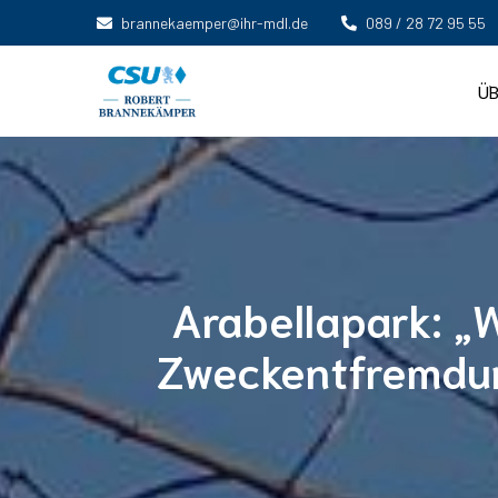
brannekaemper@ihr-mdl.de
089 / 28 72 95 55
ÜB
Arabellapark: „
Zweckentfremdun