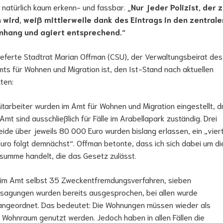
 natürlich kaum erkenn- und fassbar.
„Nur jede
r Polizist, der 
 wird, weiß mittlerweile dank des Eintrags in den zentrale
hang und agiert entsprechend.“
ieferte Stadtrat Marian Offman (CSU), der Verwaltungsbeirat des
ts für Wohnen und Migration ist, den Ist-Stand nach aktuellen
ten:
itarbeiter wurden im Amt für Wohnen und Migration eingestellt, d
Amt sind ausschließlich für Fälle im Arabellapark zuständig. Drei
de über jeweils 80 000 Euro wurden bislang erlassen, ein „vier
ro folgt demnächst“. Offman betonte, dass ich sich dabei um di
summe handelt, die das Gesetz zulässt.
n im Amt selbst 35 Zweckentfremdungsverfahren, sieben
sagungen wurden bereits ausgesprochen, bei allen wurde
 angeordnet. Das bedeutet: Die Wohnungen müssen wieder als
Wohnraum genutzt werden. Jedoch haben in allen Fällen die