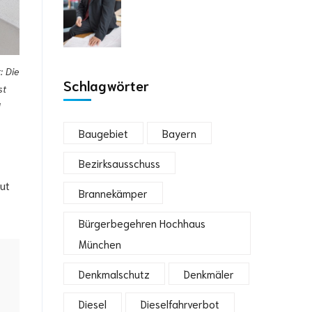
: Die
Schlagwörter
st
H
Baugebiet
Bayern
Bezirksausschuss
aut
Brannekämper
Bürgerbegehren Hochhaus
München
Denkmalschutz
Denkmäler
Diesel
Dieselfahrverbot