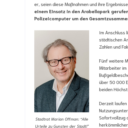
er, seien diese Maßnahmen und ihre Ergebnisse
einem Einsatz in den Arabellapark gerufen
Polizeicomputer um den Gesamtzusam
men
Im Anschluss l
städtischen Am
Zahlen und Fak
Fünf weitere M
Mitarbeiter im 
Bußgeldbeschei
über 50 000 Eu
beiden Höchst
Derzeit laufe
Nutzungsunter
Sofortvollzug
Stadtrat Marian Offman: “Alle
herkömmlicher 
Urteile zu Gunsten der Stadt!”